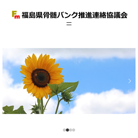
内
容
を
ス
キ
ッ
プ