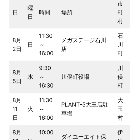
市
曜
日
時間
場所
町
日
村
11:30
石
8月
メガステージ石川
日
～
川
2日
店
16:00
町
9:30
川
8月
水
～
川俣町役場
俣
5日
16:30
町
8月
11:30
大
PLANT-5大玉店駐
11
火
～
玉
車場
日
16:00
村
8月
10:00
伊
ダイユーエイト保