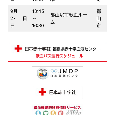
9月
13:45
郡
郡山駅前献血ルー
27
日
～
山
ム
日
16:30
市