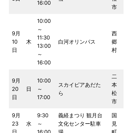
16:00
市
10:00
～
9月
西
11:30
10
木
白河オリンパス
郷
13:00
日
村
～
16:00
二
9月
10:00
スカイピアあだた
本
20
日
～
ら
松
日
17:00
市
9月
9:30
義経まつり 観月台
国
23
水
～
文化センター駐車
見
日
16:00
場
町