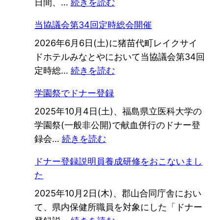
:
日間、…
続きを読む
「骨
当協議会第34回定時総会開催
髄
2026年6月6日(土)に猪苗代町レイクサイ
バ
ドホテルみなとやにおいて当協議会第34回
ン
:
定時総…
続きを読む
ク
当
を
学園祭でドナー登録
協
支
2025年10月4日(土)、福島県立医科大学の
議
援
学園祭(一般非公開)で献血併行のドナー登
会
す
:
録会…
続きを読む
第
る
学
34
や
ドナー登録説明員養成研修をおこないまし
園
回
ま
た
祭
定
が
2025年10月2日(木)、郡山合同庁舎におい
で
時
た
て、県内保健所職員を対象にした「ドナー
ド
総
の