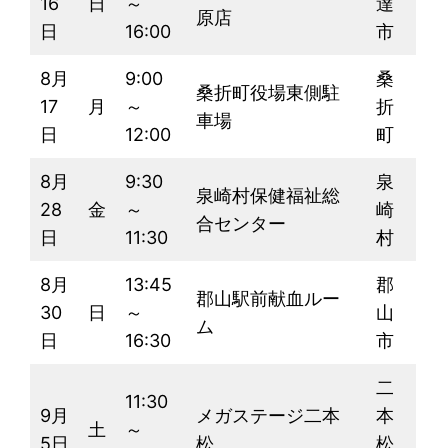
16
日
～
達
原店
日
16:00
市
8月
9:00
桑
桑折町役場東側駐
17
月
～
折
車場
日
12:00
町
8月
9:30
泉
泉崎村保健福祉総
28
金
～
崎
合センター
日
11:30
村
8月
13:45
郡
郡山駅前献血ルー
30
日
～
山
ム
日
16:30
市
二
11:30
9月
メガステージ二本
本
土
～
5日
松
松