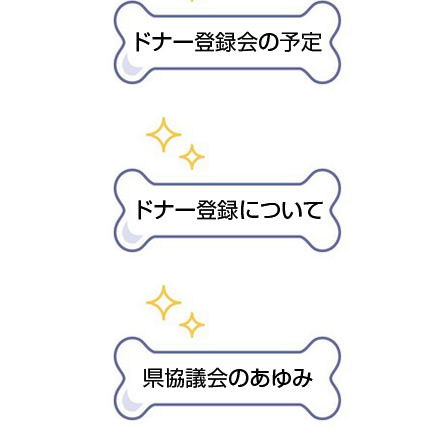
な
い
ま
し
た