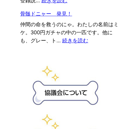
:
登録説…
続きを読む
ナ
会
会」
ド
ー
開
視
骨髄ドニャー 発見！
ナ
登
催
察
仲間の命を救うのにゃ。わたしの名前はミ
ー
録
研
ケ。300円ガチャの中の一匹です。他に
登
修
:
も、グレー、ト…
続きを読む
録
骨
説
髄
明
ド
員
ニ
養
ャ
成
ー
研
発
修
見！
を
お
こ