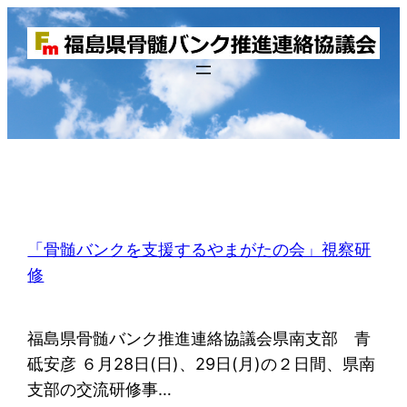
内
容
を
ス
キ
ッ
プ
「骨髄バンクを支援するやまがたの会」視察研
修
福島県骨髄バンク推進連絡協議会県南支部 青
砥安彦 ６月28日(日)、29日(月)の２日間、県南
支部の交流研修事…