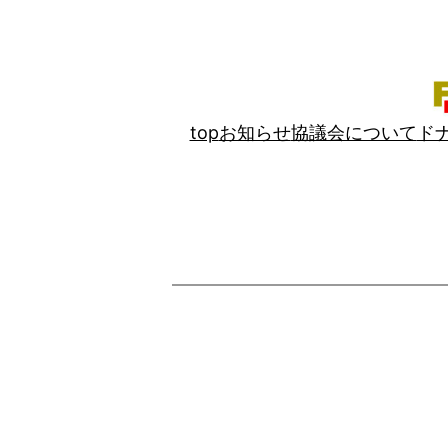
内
容
を
ス
キ
top
お知らせ
協議会について
ド
ッ
プ