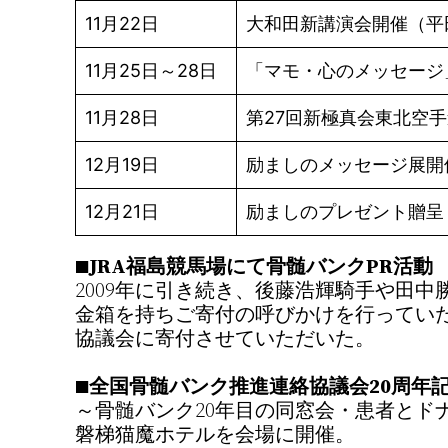
11月22日
大和田新講演会開催（平
11月25日～28日
「マモ・心のメッセージ
11月28日
第27回新極真会東北空
12月19日
励ましのメッセージ展開
12月21日
励ましのプレゼント贈呈
■
JRA福島競馬場にて骨髄バンクPR活動
2009年に引き続き、後藤浩輝騎手や田
金箱を持ちご寄付の呼びかけを行ってい
協議会に寄付させていただいた。
■
全国骨髄バンク推進連絡協議会20周年
～骨髄バンク20年目の同窓会・患者とド
磐梯猫魔ホテルを会場に開催。