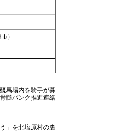
島市）
に競馬場内を騎手が募
骨髄バンク推進連絡
とう」を北塩原村の裏