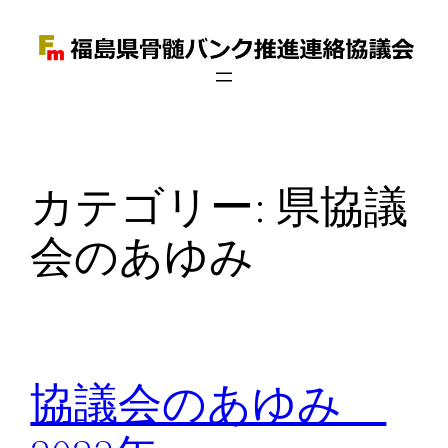
内
容
を
ス
キ
ッ
カテゴリー:
県協議
プ
会のあゆみ
協議会のあゆみ