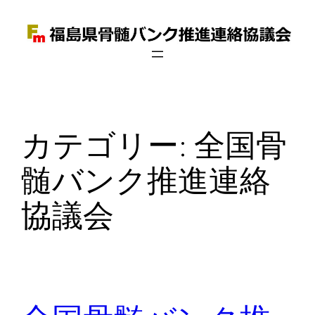
内
容
を
ス
キ
ッ
カテゴリー:
全国骨
プ
髄バンク推進連絡
協議会