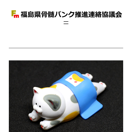
内
容
を
ス
キ
ッ
プ